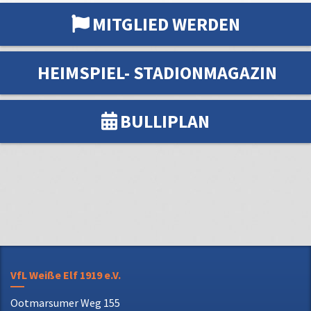
HEIMSPIEL- STADIONMAGAZIN
BULLIPLAN
VfL Weiße Elf 1919 e.V.
Ootmarsumer Weg 155
48527 Nordhorn