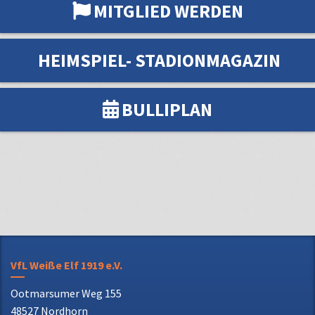
HEIMSPIEL- STADIONMAGAZIN
BULLIPLAN
VfL Weiße Elf 1919 e.V.
Ootmarsumer Weg 155
48527 Nordhorn
Telefon: 0 59 21 72 31 70
E-Mail: info@vfl-weisse-elf.de