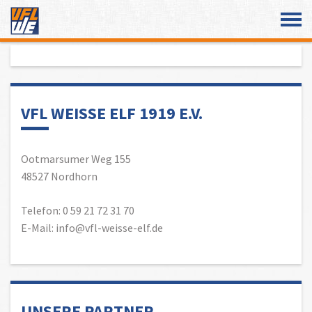
Überspringe den Content
VFL WEISSE ELF 1919 E.V.
Ootmarsumer Weg 155
48527 Nordhorn
Telefon: 0 59 21 72 31 70
E-Mail: info@vfl-weisse-elf.de
UNSERE PARTNER