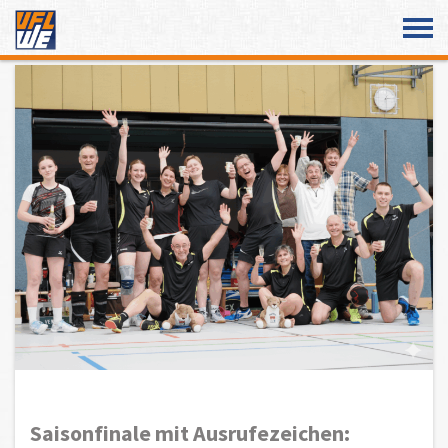
Überspringe den Content
Saisonfinale mit Ausrufezeichen: