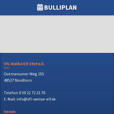
BULLIPLAN
VfL Weiße Elf 1919 e.V.
Ootmarsumer Weg 155
48527 Nordhorn
Telefon: 0 59 21 72 31 70
E-Mail: info@vfl-weisse-elf.de
Verein