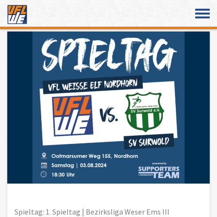
Überspringe den Content
Spieltag: 1. Spieltag | Bezirksliga Weser Ems III