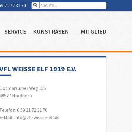
Search for:
59 21 72 31 70
SERVICE
KUNSTRASEN
MITGLIED
VFL WEISSE ELF 1919 E.V.
Ootmarsumer Weg 155
48527 Nordhorn
Telefon: 0 59 21 72 31 70
E-Mail: info@vfl-weisse-elf.de