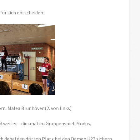
ür sich entscheiden.
n: Malea Brunhöver (2. von links)
d weiter – diesmal im Gruppenspiel-Modus.
 dabei den dritten Platz bei den Damen U22 sichern.