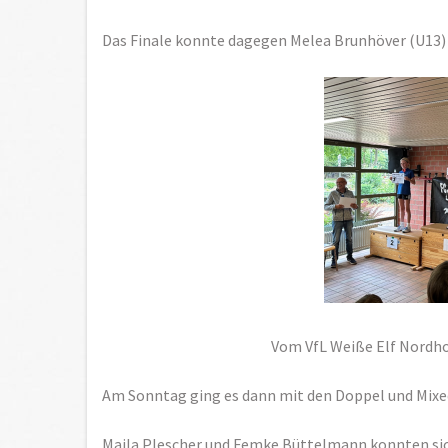
Das Finale konnte dagegen Melea Brunhöver (U13) f
Vom VfL Weiße Elf Nordhor
Am Sonntag ging es dann mit den Doppel und Mixe
Maila Plescher und Femke Büttelmann konnten sich