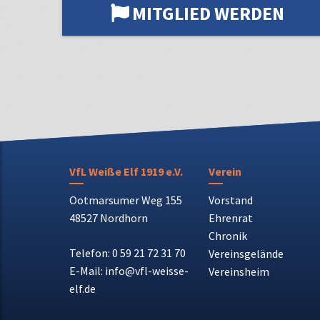
MITGLIED WERDEN
VfL Weiße Elf 1919 e.V.
Verein
Ootmarsumer Weg 155
Vorstand
48527 Nordhorn
Ehrenrat
Chronik
Telefon: 0 59 21 72 31 70
Vereinsgelände
E-Mail: info@vfl-weisse-
Vereinsheim
elf.de