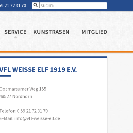
Search for:
59 21 72 31 70
SERVICE
KUNSTRASEN
MITGLIED
VFL WEISSE ELF 1919 E.V.
Ootmarsumer Weg 155
48527 Nordhorn
Telefon: 0 59 21 72 31 70
E-Mail: info@vfl-weisse-elf.de