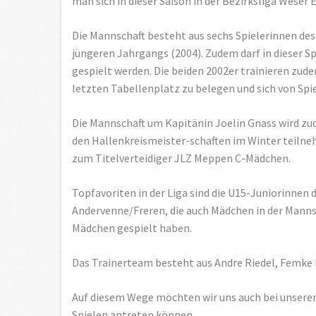
man sich in dieser Saison in der Bezirksliga Weser
Die Mannschaft besteht aus sechs Spielerinnen des
jüngeren Jahrgangs (2004). Zudem darf in dieser S
gespielt werden. Die beiden 2002er trainieren zude
letzten Tabellenplatz zu belegen und sich von Spie
Die Mannschaft um Kapitänin Joelin Gnass wird zu
den Hallenkreismeister-schaften im Winter teilne
zum Titelverteidiger JLZ Meppen C-Mädchen.
Topfavoriten in der Liga sind die U15-Juniorinnen 
Andervenne/Freren, die auch Mädchen in der Mannsch
Mädchen gespielt haben.
Das Trainerteam besteht aus Andre Riedel, Femke 
Auf diesem Wege möchten wir uns auch bei unseren
Spielen antreten können.