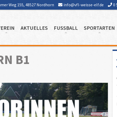
mer Weg 155, 48527 Nordhorn
info@vfl-weisse-elf.de
0 
VEREIN
AKTUELLES
FUSSBALL
SPORTARTEN
RN B1