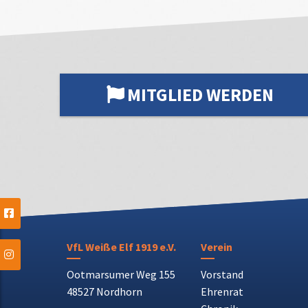
MITGLIED WERDEN
VfL Weiße Elf 1919 e.V.
Verein
Ootmarsumer Weg 155
Vorstand
48527 Nordhorn
Ehrenrat