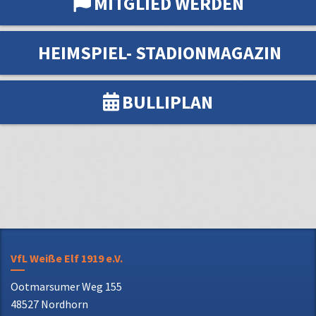
BULLIPLAN
VfL Weiße Elf 1919 e.V.
Ootmarsumer Weg 155
48527 Nordhorn
Telefon: 0 59 21 72 31 70
E-Mail: info@vfl-weisse-elf.de