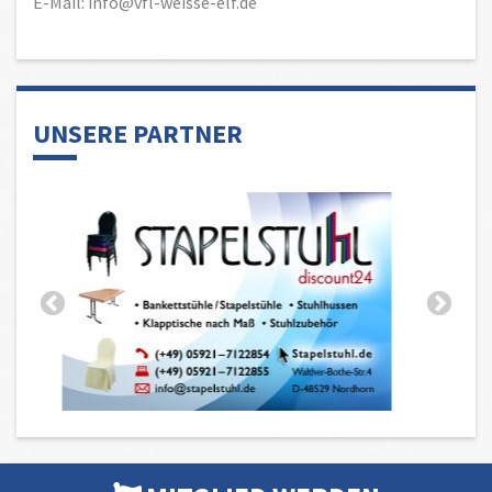
E-Mail: info@vfl-weisse-elf.de
UNSERE PARTNER
MITGLIED WERDEN
HEIMSPIEL- STADIONMAGAZIN