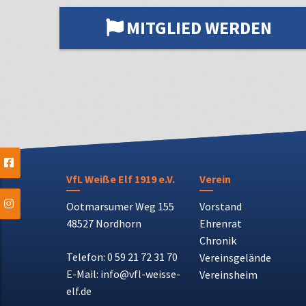
MITGLIED WERDEN
VfL Weiße Elf 1919 e.V.
Verein
Ootmarsumer Weg 155
Vorstand
48527 Nordhorn
Ehrenrat
Chronik
Telefon: 0 59 21 72 31 70
Vereinsgelände
E-Mail: info@vfl-weisse-
Vereinsheim
elf.de