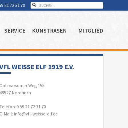
Search for:
59 21 72 31 70
SERVICE
KUNSTRASEN
MITGLIED
VFL WEISSE ELF 1919 E.V.
Ootmarsumer Weg 155
48527 Nordhorn
Telefon: 0 59 21 72 31 70
E-Mail: info@vfl-weisse-elf.de