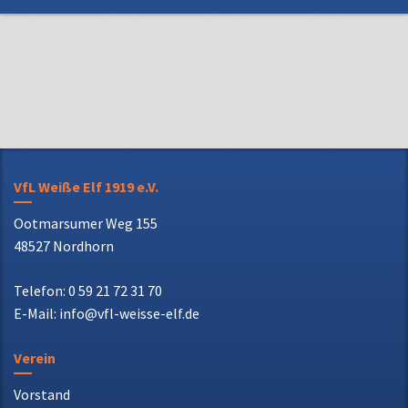
VfL Weiße Elf 1919 e.V.
Ootmarsumer Weg 155
48527 Nordhorn
Telefon: 0 59 21 72 31 70
E-Mail: info@vfl-weisse-elf.de
Verein
Vorstand
Ehrenrat
Chronik