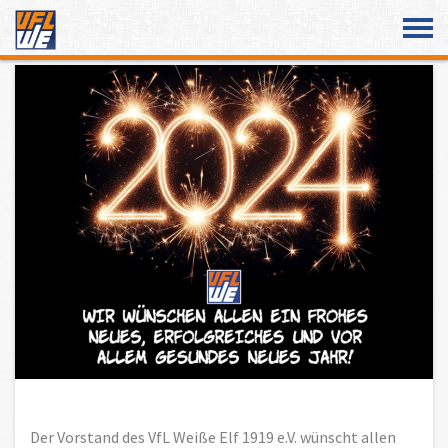
Überspringe den Content
Der Vorstand des VfL Weiße Elf 1919 e.V. wünscht allen