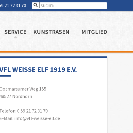
Search for:
59 21 72 31 70
SERVICE
KUNSTRASEN
MITGLIED
VFL WEISSE ELF 1919 E.V.
Ootmarsumer Weg 155
48527 Nordhorn
Telefon: 0 59 21 72 31 70
E-Mail: info@vfl-weisse-elf.de