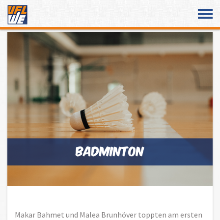
Überspringe den Content
Makar Bahmet und Malea Brunhöver toppten am ersten