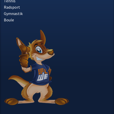
© 2018 VfL Weiße Elf 1919
Impressum
Datenschutz
Nordhorn e.V.