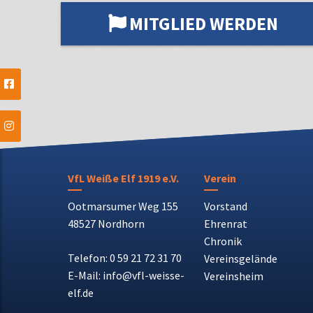
MITGLIED WERDEN
VfL Weiße Elf 1919 e.V.
Verein
Ootmarsumer Weg 155
Vorstand
48527 Nordhorn
Ehrenrat
Chronik
Telefon: 0 59 21 72 31 70
Vereinsgelände
E-Mail: info@vfl-weisse-
Vereinsheim
elf.de