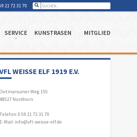
Search for:
59 21 72 31 70
SERVICE
KUNSTRASEN
MITGLIED
VFL WEISSE ELF 1919 E.V.
Ootmarsumer Weg 155
48527 Nordhorn
Telefon: 0 59 21 72 31 70
E-Mail: info@vfl-weisse-elf.de