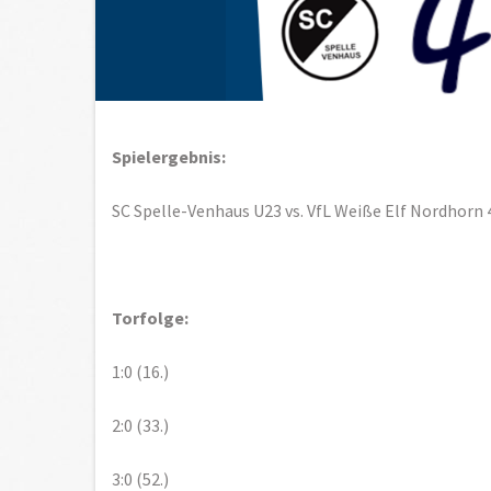
Spielergebnis:
SC Spelle-Venhaus U23 vs. VfL Weiße Elf Nordhorn 4
Torfolge:
1:0 (16.)
2:0 (33.)
3:0 (52.)