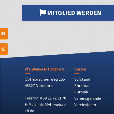
MITGLIED WERDEN
VfL Weiße Elf 1919 e.V.
Verein
Ootmarsumer Weg 155
Vorstand
48527 Nordhorn
Ehrenrat
Chronik
Telefon: 0 59 21 72 31 70
Vereinsgelände
E-Mail: info@vfl-weisse-
Vereinsheim
elf.de