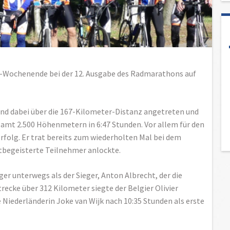
l-Wochenende bei der 12. Ausgabe des Radmarathons auf
ind dabei über die 167-Kilometer-Distanz angetreten und
samt 2.500 Höhenmetern in 6:47 Stunden. Vor allem für den
Erfolg. Er trat bereits zum wiederholten Mal bei dem
tbegeisterte Teilnehmer anlockte.
r unterwegs als der Sieger, Anton Albrecht, der die
trecke über 312 Kilometer siegte der Belgier Olivier
e Niederländerin Joke van Wijk nach 10:35 Stunden als erste