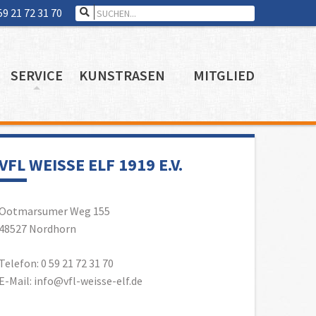
Search for:
59 21 72 31 70
SERVICE
KUNSTRASEN
MITGLIED
VFL WEISSE ELF 1919 E.V.
Ootmarsumer Weg 155
48527 Nordhorn
Telefon: 0 59 21 72 31 70
E-Mail: info@vfl-weisse-elf.de