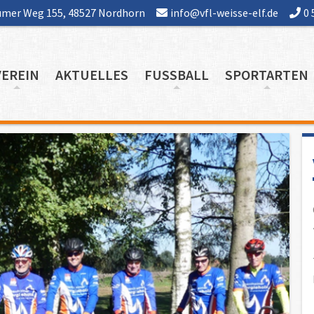
mer Weg 155, 48527 Nordhorn
info@vfl-weisse-elf.de
0 
VEREIN
AKTUELLES
FUSSBALL
SPORTARTEN