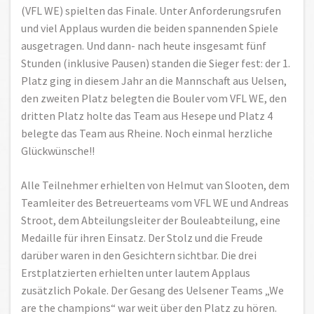
(VFL WE) spielten das Finale. Unter Anforderungsrufen
und viel Applaus wurden die beiden spannenden Spiele
ausgetragen. Und dann- nach heute insgesamt fünf
Stunden (inklusive Pausen) standen die Sieger fest: der 1.
Platz ging in diesem Jahr an die Mannschaft aus Uelsen,
den zweiten Platz belegten die Bouler vom VFL WE, den
dritten Platz holte das Team aus Hesepe und Platz 4
belegte das Team aus Rheine. Noch einmal herzliche
Glückwünsche!!
Alle Teilnehmer erhielten von Helmut van Slooten, dem
Teamleiter des Betreuerteams vom VFL WE und Andreas
Stroot, dem Abteilungsleiter der Bouleabteilung, eine
Medaille für ihren Einsatz. Der Stolz und die Freude
darüber waren in den Gesichtern sichtbar. Die drei
Erstplatzierten erhielten unter lautem Applaus
zusätzlich Pokale. Der Gesang des Uelsener Teams „We
are the champions“ war weit über den Platz zu hören.