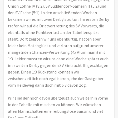
Union Lohne IV (8:2), SV Suddendorf-Samern II (5:2) und
den SV Esche (5:1). In den anschließenden Wochen
bekamen wir es mit zwei Derby‘s zu tun. Im ersten Derby
trafen wir auf die Drittvertretung des SV Vorwärts, die
ebenfalls ohne Punktverlust an der Tabellenspitze
steht. Dort zeigten wir uns ebenbürtig, hatten aber
leider kein Matchglück und verloren aufgrund unserer
mangelnden Chancen-Verwertung (4x Aluminium) mit
1:3. Leider mussten wir uns dann eine Woche später auch
im zweiten Derby gegen den SV Eintracht III geschlagen
geben. Einen 1:3 Rückstand konnten wir
zwischenzeitlich noch egalisieren, ehe der Gastgeber
vom Heideweg dann doch mit 6:3 davon zog.
Wir sind dennoch davon überzeugt auch weiterhin vorne
in der Tabelle mitmischen zu können. Wir wünschen
allen Mannschaften eine reibungslose Saison und viel
Spaß am Fußball!