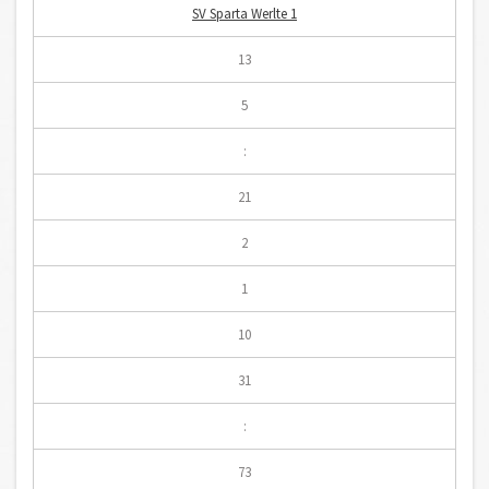
SV Sparta Werlte 1
13
5
:
21
2
1
10
31
:
73