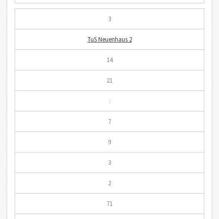
3
TuS Neuenhaus 2
14
21
:
7
9
3
2
71