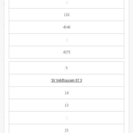
:
118
4548
:
4379
5
SV Veldhausen 07 3
14
13
:
15