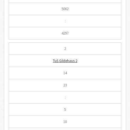
5062
:
4297
2
TuS Gildehaus 2
14
23
:
5
10