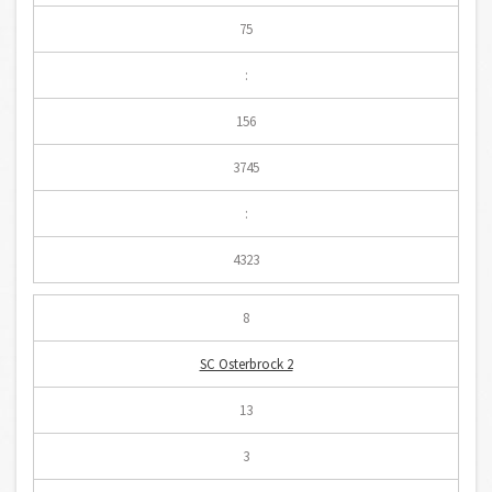
75
:
156
3745
:
4323
8
SC Osterbrock 2
13
3