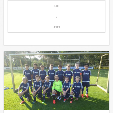
3311
:
4343