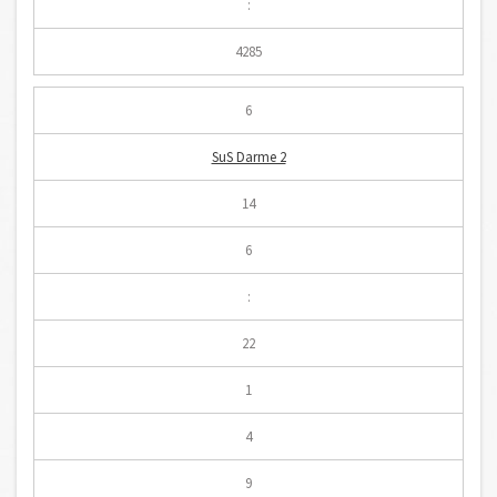
:
4285
6
SuS Darme 2
14
6
:
22
1
4
9