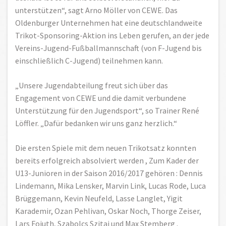
unterstützen“, sagt Arno Möller von CEWE. Das
Oldenburger Unternehmen hat eine deutschlandweite
Trikot-Sponsoring-Aktion ins Leben gerufen, an der jede
Vereins-Jugend-Fußballmannschaft (von F-Jugend bis
einschließlich C-Jugend) teilnehmen kann.
„Unsere Jugendabteilung freut sich über das
Engagement von CEWE und die damit verbundene
Unterstützung für den Jugendsport“, so Trainer René
Löffler. „Dafür bedanken wir uns ganz herzlich.“
Die ersten Spiele mit dem neuen Trikotsatz konnten
bereits erfolgreich absolviert werden , Zum Kader der
U13-Junioren in der Saison 2016/2017 gehören : Dennis
Lindemann, Mika Lensker, Marvin Link, Lucas Rode, Luca
Brüggemann, Kevin Neufeld, Lasse Langlet, Yigit
Karademir, Ozan Pehlivan, Oskar Noch, Thorge Zeiser,
Lars Fojuth, Szabolcs Szitai und Max Stemberg .