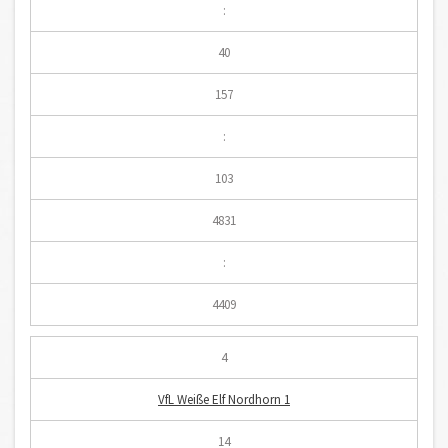
:
40
157
:
103
4831
:
4409
4
VfL Weiße Elf Nordhorn 1
14